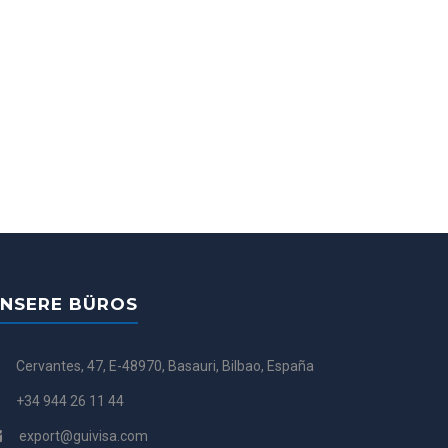
NSERE BÜROS
Cervantes, 47, E-48970, Basauri, Bilbao, España
+34 944 26 11 44
export@guivisa.com