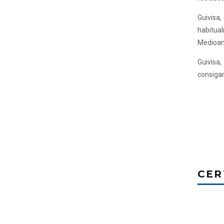
Guivisa,
habitua
Medioamb
Guivisa
consigan
CER