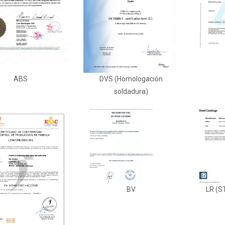
ABS
DVS (Homologación
soldadura)
BV
LR (S