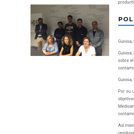
producti
POL
Guivisa,
Guivisa,
sobre e
contami
Guivisa,
Por su 
objetiv
Medioam
contami
Así mism
residuos