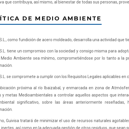
va que contribuya, así mismo, al bienestar de todas sus personas, prove
ÍTICA DE MEDIO AMBIENTE
 S.L., como fundición de acero moldeado, desarrolla una actividad que t
 S.L. tiene un compromiso con la sociedad y consigo misma para adopt
l Medio Ambiente sea mínimo, comprometiéndose por lo tanto a la pr
nación.
 S.L. se compromete a cumplir con los Requisitos Legales aplicables e
ubicación próxima al río Ibaizabal, y enmarcada en zona de Atmósfe
os y metas Medioambientales a controlar aquellos aspectos que inte
biental significativo, sobre las áreas anteriormente reseñadas, 
nación.
o, Guivisa tratará de minimizar el uso de recursos naturales agotables
 inertes, así como en la adecuada gestión de otros residuos, que sean 