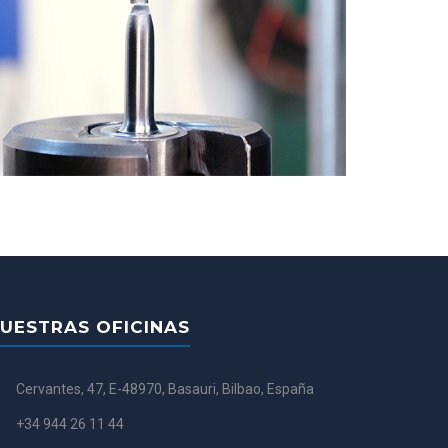
UESTRAS OFICINAS
Cervantes, 47, E-48970, Basauri, Bilbao, España
+34 944 26 11 44