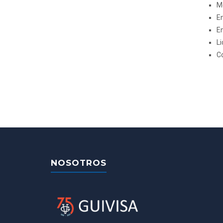
M
En
En
Li
C
NOSOTROS