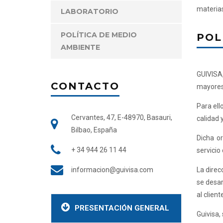
materias
LABORATORIO
POLÍTICA DE MEDIO
POL
AMBIENTE
GUIVISA,
CONTACTO
mayores 
Para ell
Cervantes, 47, E-48970, Basauri,
calidad 
Bilbao, España
Dicha or
+ 34 944 26 11 44
servicio 
informacion@guivisa.com
La direc
se desar
al client
PRESENTACIÓN GENERAL
Guivisa,