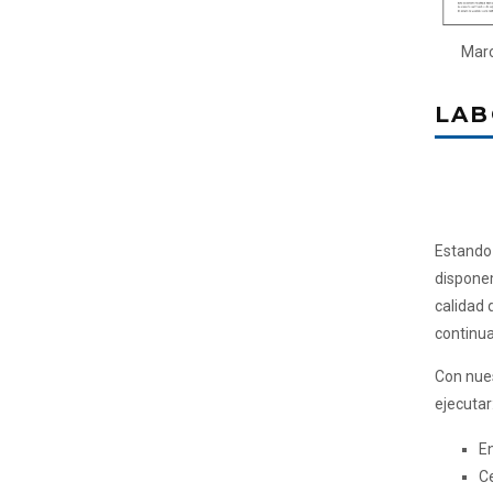
Marc
LAB
Estando
disponem
calidad 
continua
Con nues
ejecutar
En
Ce