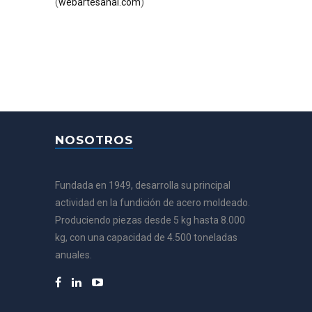
(
webartesanal.com
)
NOSOTROS
Fundada en 1949, desarrolla su principal
actividad en la fundición de acero moldeado.
Produciendo piezas desde 5 kg hasta 8.000
kg, con una capacidad de 4.500 toneladas
anuales.