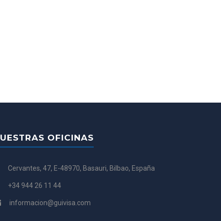
UESTRAS OFICINAS
Cervantes, 47, E-48970, Basauri, Bilbao, España
+34 944 26 11 44
informacion@guivisa.com